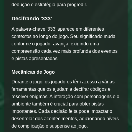
dedução e estratégia para progredir.
Decifrando '333'
A palavra-chave '333' aparece em diferentes
contextos ao longo do jogo. Seu significado muda
conforme o jogador avança, exigindo uma
compreensão cada vez mais profunda dos eventos
e pistas apresentadas.
Mecânicas de Jogo
Durante o jogo, os jogadores têm acesso a várias
ferramentas que os ajudam a decifrar códigos e
resolver enigmas. A interação com personagens e o
ambiente também é crucial para obter pistas
importantes. Cada decisão feita pode impactar o
desenrolar dos acontecimentos, adicionando níveis
de complicação e suspense ao jogo.