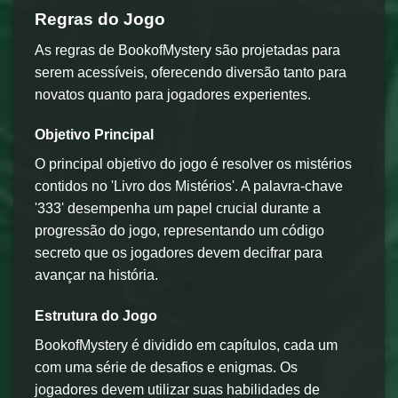
Regras do Jogo
As regras de BookofMystery são projetadas para
serem acessíveis, oferecendo diversão tanto para
novatos quanto para jogadores experientes.
Objetivo Principal
O principal objetivo do jogo é resolver os mistérios
contidos no 'Livro dos Mistérios'. A palavra-chave
'333' desempenha um papel crucial durante a
progressão do jogo, representando um código
secreto que os jogadores devem decifrar para
avançar na história.
Estrutura do Jogo
BookofMystery é dividido em capítulos, cada um
com uma série de desafios e enigmas. Os
jogadores devem utilizar suas habilidades de