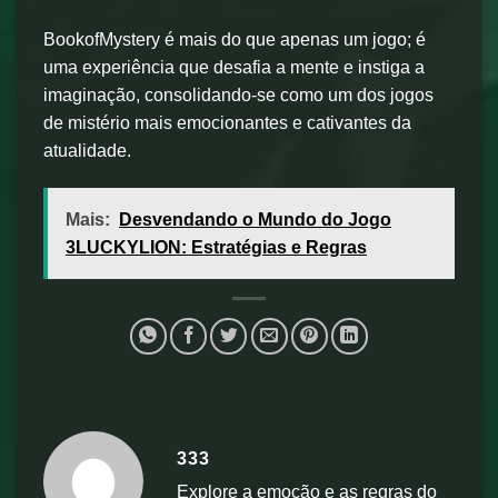
BookofMystery é mais do que apenas um jogo; é
uma experiência que desafia a mente e instiga a
imaginação, consolidando-se como um dos jogos
de mistério mais emocionantes e cativantes da
atualidade.
Mais:
Desvendando o Mundo do Jogo
3LUCKYLION: Estratégias e Regras
333
Explore a emoção e as regras do