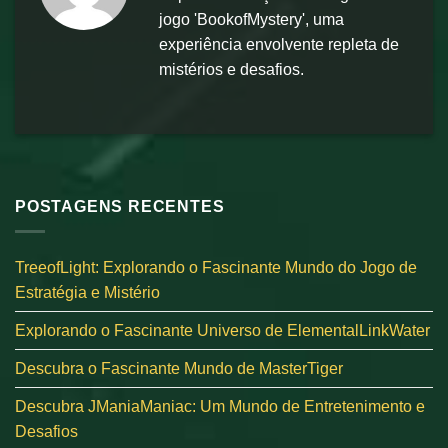
jogo 'BookofMystery', uma
experiência envolvente repleta de
mistérios e desafios.
POSTAGENS RECENTES
TreeofLight: Explorando o Fascinante Mundo do Jogo de
Estratégia e Mistério
Explorando o Fascinante Universo de ElementalLinkWater
Descubra o Fascinante Mundo de MasterTiger
Descubra JManiaManiac: Um Mundo de Entretenimento e
Desafios