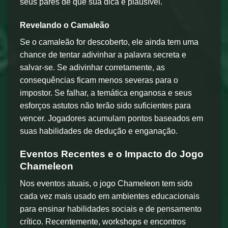
seus pares de que sua dica é plausível.
Revelando o Camaleão
Se o camaleão for descoberto, ele ainda tem uma
chance de tentar adivinhar a palavra secreta e
salvar-se. Se adivinhar corretamente, as
consequências ficam menos severas para o
impostor. Se falhar, a temática enganosa e seus
esforços astutos não terão sido suficientes para
vencer. Jogadores acumulam pontos baseados em
suas habilidades de dedução e enganação.
Eventos Recentes e o Impacto do Jogo
Chameleon
Nos eventos atuais, o jogo Chameleon tem sido
cada vez mais usado em ambientes educacionais
para ensinar habilidades sociais e de pensamento
crítico. Recentemente, workshops e encontros