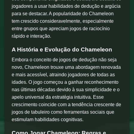
jogadores a usar habilidades de dedução e argúcia
para se destacar. A popularidade do Chameleon
tem crescido consideravelmente, especialmente
entre grupos que apreciam jogos de raciocínio
rápido e interação.
A História e Evolução do Chameleon
Embora o conceito de jogos de dedução não seja
novo, Chameleon trouxe uma abordagem renovada
e mais acessível, atraindo jogadores de todas as
idades. O jogo começou a ganhar reconhecimento
nas últimas décadas devido à sua simplicidade e o
apelo universal da estratégia intuitiva. Esse
crescimento coincide com a tendência crescente de
jogos de tabuleiro como ferramentas sociais que
estimulam habilidades cognitivas.
Como Jogar Chameleon: Regras e