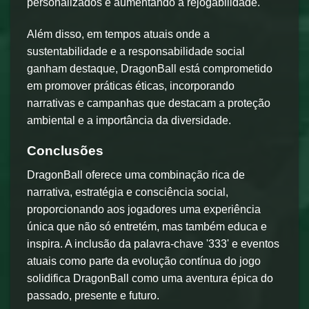
personalizados e aumentando a rejogabilidade.
Além disso, em tempos atuais onde a
sustentabilidade e a responsabilidade social
ganham destaque, DragonBall está comprometido
em promover práticas éticas, incorporando
narrativas e campanhas que destacam a proteção
ambiental e a importância da diversidade.
Conclusões
DragonBall oferece uma combinação rica de
narrativa, estratégia e consciência social,
proporcionando aos jogadores uma experiência
única que não só entretém, mas também educa e
inspira. A inclusão da palavra-chave '333' e eventos
atuais como parte da evolução contínua do jogo
solidifica DragonBall como uma aventura épica do
passado, presente e futuro.