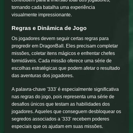
tornando cada batalha uma experiência
visualmente impressionante.
Regras e Dinâmica de Jogo
Os jogadores devem seguir certas regras para
progredir em DragonBall. Eles precisam completar
missões, coletar itens mágicos e enfrentar chefes
formidáveis. Cada missão oferece uma série de
escolhas estratégicas que podem afetar o resultado
das aventuras dos jogadores.
A palavra-chave '333' é especialmente significativa
nas regras do jogo, pois representa uma série de
desafios únicos que testam as habilidades dos
jogadores. Aqueles que conseguem desbloquear os
segredos associados a '333' recebem poderes
especiais que os ajudam em suas missões.