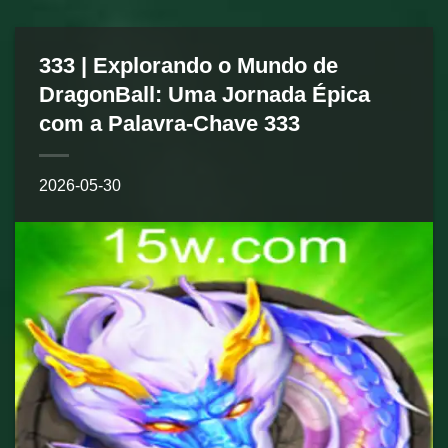
333 | Explorando o Mundo de
DragonBall: Uma Jornada Épica
com a Palavra-Chave 333
2026-05-30