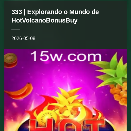
333 | Explorando o Mundo de
HotVolcanoBonusBuy
2026-05-08