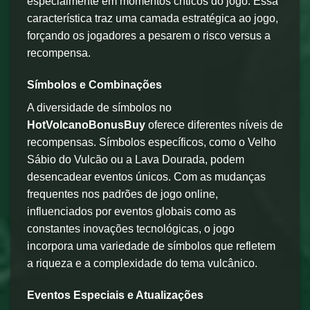
especialmente em momentos críticos do jogo. Essa
característica traz uma camada estratégica ao jogo,
forçando os jogadores a pesarem o risco versus a
recompensa.
Símbolos e Combinações
A diversidade de símbolos no
HotVolcanoBonusBuy
oferece diferentes níveis de
recompensas. Símbolos específicos, como o Velho
Sábio do Vulcão ou a Lava Dourada, podem
desencadear eventos únicos. Com as mudanças
frequentes nos padrões de jogo online,
influenciados por eventos globais como as
constantes inovações tecnológicas, o jogo
incorpora uma variedade de símbolos que refletem
a riqueza e a complexidade do tema vulcânico.
Eventos Especiais e Atualizações