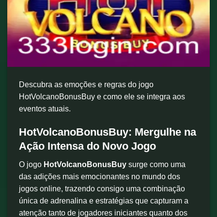
Descubra as emoções e regras do jogo
HotVolcanoBonusBuy e como ele se integra aos
eventos atuais.
HotVolcanoBonusBuy: Mergulhe na
Ação Intensa do Novo Jogo
O jogo
HotVolcanoBonusBuy
surge como uma
das adições mais emocionantes no mundo dos
jogos online, trazendo consigo uma combinação
única de adrenalina e estratégias que capturam a
atenção tanto de jogadores iniciantes quanto dos