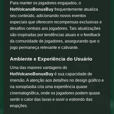
Para manter os jogadores engajados, o
HotVolcanoBonusBuy
frequentemente atualiza
seu conteúdo, adicionando novos eventos
especiais que oferecem recompensas exclusivas e
desafios centrais aos jogadores. Tais atualizações
são inspiradas por tendências atuais e o feedback
da comunidade de jogadores, assegurando que o
jogo permaneça relevante e cativante.
Ambiente e Experiência do Usuário
Uma das maiores vantagens do
HotVolcanoBonusBuy
é sua capacidade de
imersão. A atenção aos detalhes no design gráfico e
na sonoplastia cria uma experiência quase
cinematográfica, onde os jogadores podem quase
sentir o calor das lavas e ouvir o estrondo das
erupções.