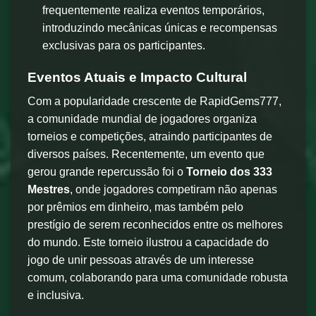
frequentemente realiza eventos temporários,
introduzindo mecânicas únicas e recompensas
exclusivas para os participantes.
Eventos Atuais e Impacto Cultural
Com a popularidade crescente de RapidGems777,
a comunidade mundial de jogadores organiza
torneios e competições, atraindo participantes de
diversos países. Recentemente, um evento que
gerou grande repercussão foi o
Torneio dos 333
Mestres
, onde jogadores competiram não apenas
por prêmios em dinheiro, mas também pelo
prestígio de serem reconhecidos entre os melhores
do mundo. Este torneio ilustrou a capacidade do
jogo de unir pessoas através de um interesse
comum, colaborando para uma comunidade robusta
e inclusiva.