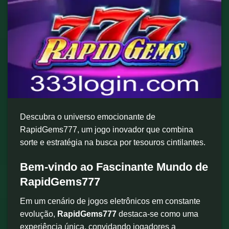
Descubra o universo emocionante de
RapidGems777, um jogo inovador que combina
sorte e estratégia na busca por tesouros cintilantes.
Bem-vindo ao Fascinante Mundo de
RapidGems777
Em um cenário de jogos eletrônicos em constante
evolução,
RapidGems777
destaca-se como uma
experiência única, convidando jogadores a