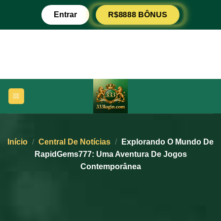
Pular
Entrar
R$8888 BÔNUS
para
o
conteúdo
Início
/
Central De Notícias
/
Explorando O Mundo De
RapidGems777: Uma Aventura De Jogos
Contemporânea