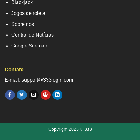
Blackjack
Jogos de roleta
Sobre nós
Central de Notícias
Google Sitemap
Contato
E-mail: support@333login.com
Copyright 2025 ©
333