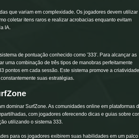
cadas que variam em complexidade. Os jogadores devem utilizar
mo coletar itens raros e realizar acrobacias enquanto evitam
a IA.
 sistema de pontuação conhecido como '333'. Para alcançar as
izar uma combinação de três tipos de manobras perfeitamente
 pontos em cada sessão. Este sistema promove a criatividade
 constantemente suas estratégias.
urfZone
iram dominar SurfZone. As comunidades online em plataformas 
ompartilhadas, com jogadores oferecendo dicas e guias sobre c
ção utilizando o sistema 333.
dades para os jogadores exibirem suas habilidades em um palco