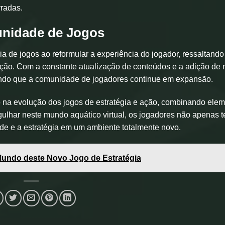
rradas.
unidade de Jogos
 de jogos ao reformular a experiência do jogador, ressaltando
ração. Com a constante atualização de conteúdos e a adição de
ntindo que a comunidade de jogadores continue em expansão.
na evolução dos jogos de estratégia e ação, combinando ele
gulhar neste mundo aquático virtual, os jogadores não apenas 
de e a estratégia em um ambiente totalmente novo.
Mundo deste Novo Jogo de Estratégia