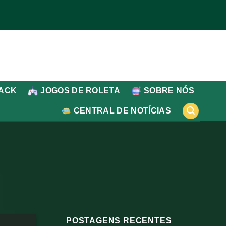
ACK
JOGOS DE ROLETA
SOBRE NÓS
CENTRAL DE NOTÍCIAS
POSTAGENS RECENTES