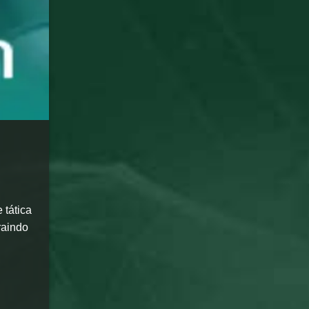
 tática
raindo