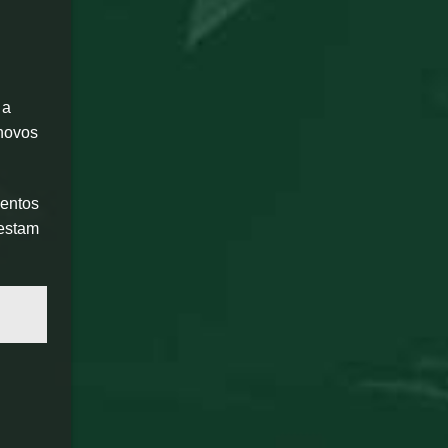
 a
 novos
mentos
testam