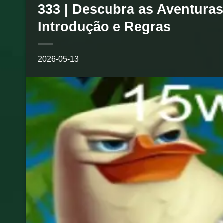
333 | Descubra as Aventura
Introdução e Regras
2026-05-13