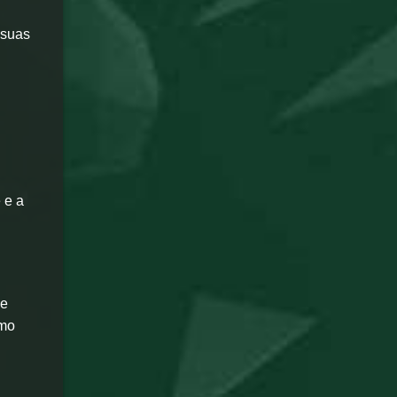
 suas
 e a
de
omo