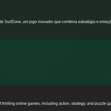
e SurfZone, um jogo inovador que combina estratégia e emoçã
f thrilling online games, including action, strategy, and puzzle