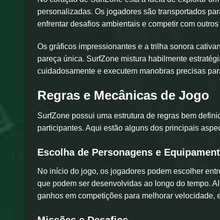
personalizadas. Os jogadores são transportados par
enfrentar desafios ambientais e competir com outros 
Os gráficos impressionantes e a trilha sonora cati
pareça única. SurfZone mistura habilmente estratég
cuidadosamente e executem manobras precisas para
Regras e Mecânicas de Jogo
SurfZone possui uma estrutura de regras bem definid
participantes. Aqui estão alguns dos principais asp
Escolha de Personagens e Equipamen
No início do jogo, os jogadores podem escolher en
que podem ser desenvolvidas ao longo do tempo. Além
ganhos em competições para melhorar velocidade, e
Missões e Desafios