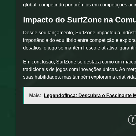
global, competindo por prêmios em competições aci
Impacto do SurfZone na Com
Desde seu lançamento, SurfZone impactou a indústria
importância do equilíbrio entre competição e explo
desafios, o jogo se mantém fresco e atrativo, gara
Em conclusão, SurfZone se destaca como um marco 
tradicionais de jogos com inovações únicas. Ao mer
suas habilidades, mas também exploram a criativida
Mais:
LegendofInca: Descubra o Fascinante 