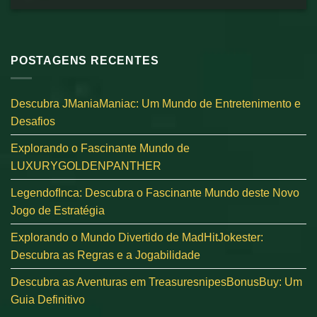
POSTAGENS RECENTES
Descubra JManiaManiac: Um Mundo de Entretenimento e
Desafios
Explorando o Fascinante Mundo de
LUXURYGOLDENPANTHER
LegendofInca: Descubra o Fascinante Mundo deste Novo
Jogo de Estratégia
Explorando o Mundo Divertido de MadHitJokester:
Descubra as Regras e a Jogabilidade
Descubra as Aventuras em TreasuresnipesBonusBuy: Um
Guia Definitivo