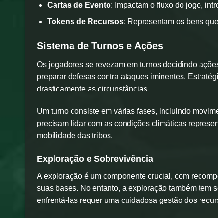
Cartas de Evento
: Impactam o fluxo do jogo, in
Tokens de Recursos
: Representam os bens que 
Sistema de Turnos e Ações
Os jogadores se revezam em turnos decidindo ações 
preparar defesas contra ataques iminentes. Estratég
drasticamente as circunstâncias.
Um turno consiste em várias fases, incluindo movim
precisam lidar com as condições climáticas represen
mobilidade das tribos.
Exploração e Sobrevivência
A exploração é um componente crucial, com recompe
suas bases. No entanto, a exploração também tem seu
enfrentá-las requer uma cuidadosa gestão dos recurs