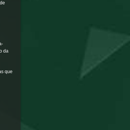
 de
a-
o da
as que