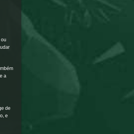
 ou
mudar
também
e a
ge de
o, e