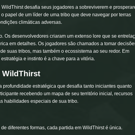
 WildThirst desafia seus jogadores a sobreviverem e prospera
o papel de um líder de uma tribo que deve navegar por terras
ondições climáticas adversas.
ogo. Os desenvolvedores criaram um extenso lore que se entrela
 rica em detalhes. Os jogadores são chamados a tomar decisõe
 de suas tribos, mas também o ecossistema ao seu redor. Em
estratégia e instinto é a chave para a vitória.
WildThirst
profundidade estratégica que desafia tanto iniciantes quanto
cipante recebendo um mapa de seu território inicial, recursos
s habilidades especiais de sua tribo.
e diferentes formas, cada partida em WildThirst é única.