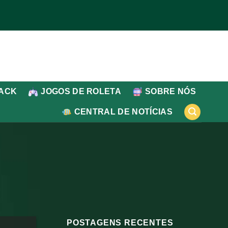
ACK
JOGOS DE ROLETA
SOBRE NÓS
CENTRAL DE NOTÍCIAS
POSTAGENS RECENTES