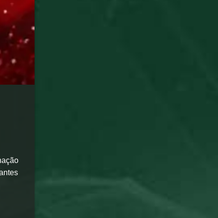
inação
antes